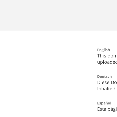
English
This dom
uploaded
Deutsch
Diese Do
Inhalte h
Español
Esta pág