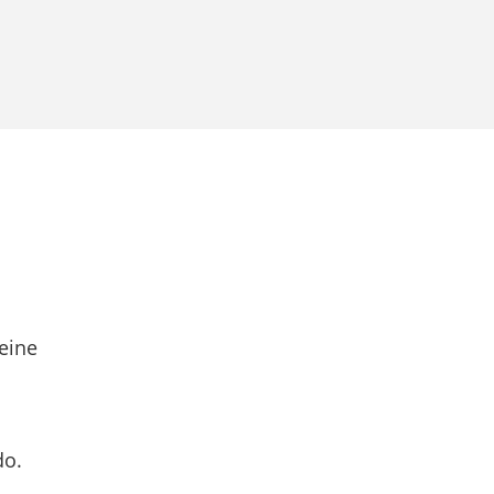
eine
do.